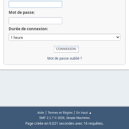
Mot de passe:
Durée de connexion:
Mot de passe oublié ?
|
|
Aide
Termes et Règles
En haut ▲
,
SMF 2.1.7 © 2026
Simple Machines
Page créée en 0.021 secondes avec 16 requêtes.