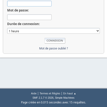
Mot de passe:
Durée de connexion:
Mot de passe oublié ?
|
|
Aide
Termes et Règles
En haut ▲
,
SMF 2.1.7 © 2026
Simple Machines
Page créée en 0.015 secondes avec 15 requêtes.