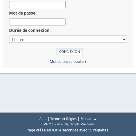
Mot de passe:
Durée de connexion:
Mot de passe oublié ?
|
|
Aide
Termes et Règles
En haut ▲
,
SMF 2.1.7 © 2026
Simple Machines
Page créée en 0.014 secondes avec 15 requêtes.