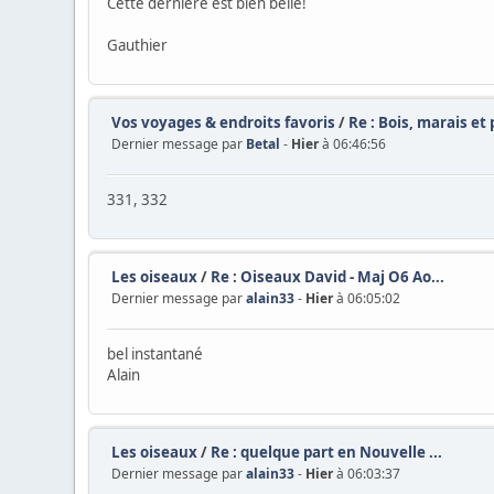
Cette dernière est bien belle!
Gauthier
Vos voyages & endroits favoris
/
Re : Bois, marais et 
Dernier message par
Betal
-
Hier
à 06:46:56
331, 332
Les oiseaux
/
Re : Oiseaux David - Maj O6 Ao...
Dernier message par
alain33
-
Hier
à 06:05:02
bel instantané
Alain
Les oiseaux
/
Re : quelque part en Nouvelle ...
Dernier message par
alain33
-
Hier
à 06:03:37