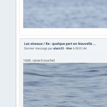
Les oiseaux
/
Re : quelque part en Nouvelle ...
Dernier message par
alain33
-
Hier
à 06:01:44
1668. canard souchet