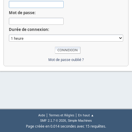
Mot de passe:
Durée de connexion:
Mot de passe oublié ?
|
|
Aide
Termes et Règles
En haut ▲
,
SMF 2.1.7 © 2026
Simple Machines
Page créée en 0.014 secondes avec 15 requêtes.