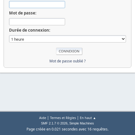
Mot de passe:
Durée de connexion:
Mot de passe oublié ?
|
|
Aide
Termes et Règles
En haut ▲
,
SMF 2.1.7 © 2026
Simple Machines
Page créée en 0.021 secondes avec 16 requêtes.