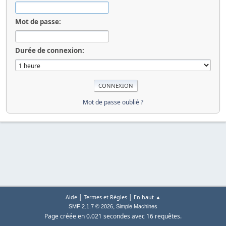
Mot de passe:
Durée de connexion:
Mot de passe oublié ?
|
|
Aide
Termes et Règles
En haut ▲
,
SMF 2.1.7 © 2026
Simple Machines
Page créée en 0.021 secondes avec 16 requêtes.