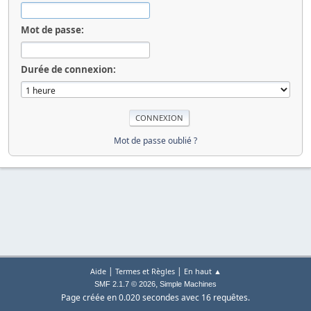
Mot de passe:
Durée de connexion:
Mot de passe oublié ?
|
|
Aide
Termes et Règles
En haut ▲
,
SMF 2.1.7 © 2026
Simple Machines
Page créée en 0.020 secondes avec 16 requêtes.