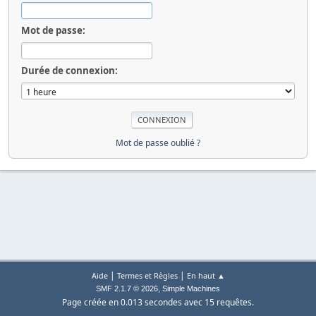
Mot de passe:
Durée de connexion:
Mot de passe oublié ?
|
|
Aide
Termes et Règles
En haut ▲
,
SMF 2.1.7 © 2026
Simple Machines
Page créée en 0.013 secondes avec 15 requêtes.