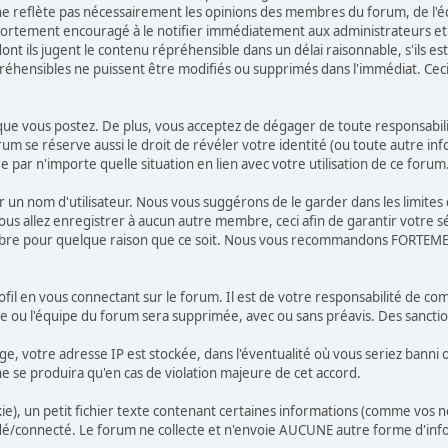
 reflète pas nécessairement les opinions des membres du forum, de l'équ
ortement encouragé à le notifier immédiatement aux administrateurs et 
t ils jugent le contenu répréhensible dans un délai raisonnable, s'ils est
préhensibles ne puissent être modifiés ou supprimés dans l'immédiat. Ce
e vous postez. De plus, vous acceptez de dégager de toute responsabilité 
orum se réserve aussi le droit de révéler votre identité (ou toute autre in
 par n'importe quelle situation en lien avec votre utilisation de ce forum
isir un nom d'utilisateur. Nous vous suggérons de le garder dans les limit
llez enregistrer à aucun autre membre, ceci afin de garantir votre sécu
embre pour quelque raison que ce soit. Nous vous recommandons FORTEME
fil en vous connectant sur le forum. Il est de votre responsabilité de co
re ou l'équipe du forum sera supprimée, avec ou sans préavis. Des sanct
ge, votre adresse IP est stockée, dans l'éventualité où vous seriez banni
 ne se produira qu'en cas de violation majeure de cet accord.
), un petit fichier texte contenant certaines informations (comme vos no
/connecté. Le forum ne collecte et n'envoie AUCUNE autre forme d'info