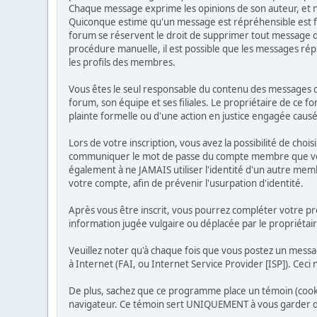
Chaque message exprime les opinions de son auteur, et ne
Quiconque estime qu'un message est répréhensible est f
forum se réservent le droit de supprimer tout message don
procédure manuelle, il est possible que les messages ré
les profils des membres.
Vous êtes le seul responsable du contenu des messages qu
forum, son équipe et ses filiales. Le propriétaire de ce f
plainte formelle ou d'une action en justice engagée causée
Lors de votre inscription, vous avez la possibilité de cho
communiquer le mot de passe du compte membre que vous a
également à ne JAMAIS utiliser l'identité d'un autre m
votre compte, afin de prévenir l'usurpation d'identité.
Après vous être inscrit, vous pourrez compléter votre pro
information jugée vulgaire ou déplacée par le propriétai
Veuillez noter qu'à chaque fois que vous postez un messa
à Internet (FAI, ou Internet Service Provider [ISP]). Ceci
De plus, sachez que ce programme place un témoin (cookie
navigateur. Ce témoin sert UNIQUEMENT à vous garder dé