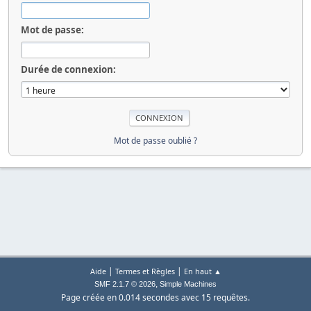
Mot de passe:
Durée de connexion:
Mot de passe oublié ?
|
|
Aide
Termes et Règles
En haut ▲
,
SMF 2.1.7 © 2026
Simple Machines
Page créée en 0.014 secondes avec 15 requêtes.