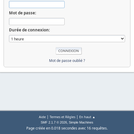
Mot de passe:
Durée de connexion:
Mot de passe oublié ?
|
|
Aide
Termes et Règles
En haut ▲
,
SMF 2.1.7 © 2026
Simple Machines
Page créée en 0.018 secondes avec 16 requêtes.