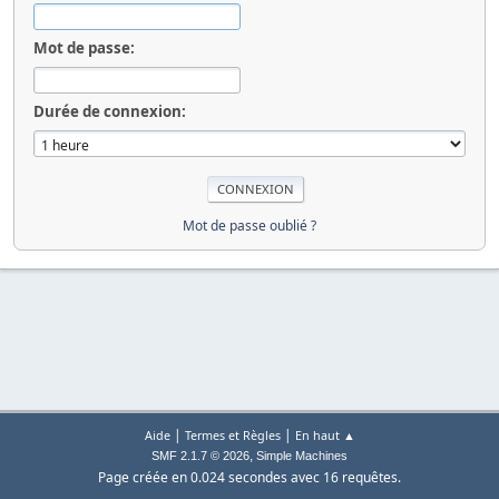
Mot de passe:
Durée de connexion:
Mot de passe oublié ?
|
|
Aide
Termes et Règles
En haut ▲
,
SMF 2.1.7 © 2026
Simple Machines
Page créée en 0.024 secondes avec 16 requêtes.