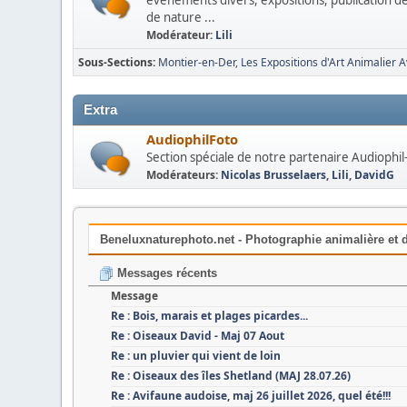
événements divers, expositions, publication de
de nature ...
Modérateur:
Lili
Sous-Sections
Montier-en-Der
Les Expositions d'Art Animalier 
Extra
AudiophilFoto
Section spéciale de notre partenaire Audiophil
Modérateurs:
Nicolas Brusselaers
,
Lili
,
DavidG
Beneluxnaturephoto.net - Photographie animalière et d
Messages récents
Message
Re : Bois, marais et plages picardes...
Re : Oiseaux David - Maj 07 Aout
Re : un pluvier qui vient de loin
Re : Oiseaux des îles Shetland (MAJ 28.07.26)
Re : Avifaune audoise, maj 26 juillet 2026, quel été!!!