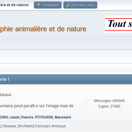
ère et de nature
.
Connexion
Inscrivez-vous
phie animalière et de nature
rie !
iseaux.
Messages: 669440
 humaine peut paraître sur l'image mais de
Sujets: 27685
OMU
,
cauet_francis
,
PITOUX56
,
Baussant
] Oiseaux
[Archives] Concours Amicaux