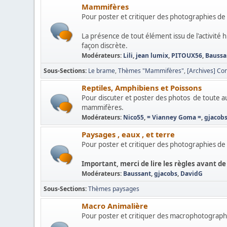
Mammifères
Pour poster et critiquer des photographies 
La présence de tout élément issu de l'activité
façon discrète.
Modérateurs:
Lili
,
jean lumix
,
PITOUX56
,
Baussa
Sous-Sections
Le brame
Thèmes "Mammifères"
[Archives] Co
Reptiles, Amphibiens et Poissons
Pour discuter et poster des photos de toute 
mammifères.
Modérateurs:
Nico55
,
= Vianney Goma =
,
gjacob
Paysages , eaux , et terre
Pour poster et critiquer des photographies de 
Important, merci de lire les règles avant de
Modérateurs:
Baussant
,
gjacobs
,
DavidG
Sous-Sections
Thèmes paysages
Macro Animalière
Pour poster et critiquer des macrophotograph