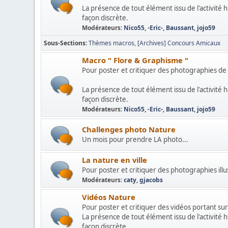
La présence de tout élément issu de l'activité
façon discrète.
Modérateurs:
Nico55
,
-Eric-
,
Baussant
,
jojo59
Sous-Sections
Thèmes macros
[Archives] Concours Amicaux
Macro " Flore & Graphisme "
Pour poster et critiquer des photographies de
La présence de tout élément issu de l'activité
façon discrète.
Modérateurs:
Nico55
,
-Eric-
,
Baussant
,
jojo59
Challenges photo Nature
Un mois pour prendre LA photo...
La nature en ville
Pour poster et critiquer des photographies illus
Modérateurs:
caty
,
gjacobs
Vidéos Nature
Pour poster et critiquer des vidéos portant sur
La présence de tout élément issu de l'activité
façon discrète.