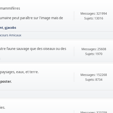
de mammifères
Messages: 321994
 humaine peut paraître sur l'image mais de
Sujets: 13016
nt
,
gjacobs
ncours Amicaux
autre faune sauvage que des oiseaux ou des
Messages: 25608
Sujets: 1970
s
paysages, eaux, et terre.
Messages: 152268
Sujets: 8734
 poster.
ies.
Messages: 323259