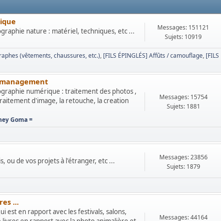
nique
Messages: 151121
aphie nature : matériel, techniques, etc ...
Sujets: 10919
aphes (vêtements, chaussures, etc.)
[FILS ÉPINGLÉS] Affûts / camouflage
[FILS
or management
graphie numérique : traitement des photos ,
Messages: 15754
aitement d'image, la retouche, la creation
Sujets: 1881
ney Goma =
Messages: 23856
 ou de vos projets à l'étranger, etc ...
Sujets: 1879
es ...
 est en rapport avec les festivals, salons,
Messages: 44164