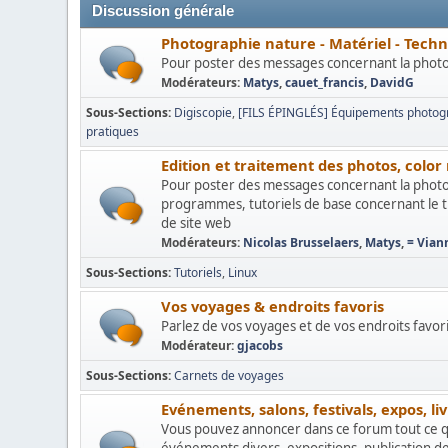
Discussion générale
Photographie nature - Matériel - Tech
Pour poster des messages concernant la photogr
Modérateurs:
Matys
,
cauet_francis
,
DavidG
Sous-Sections
Digiscopie
[FILS ÉPINGLÉS] Équipements photogr
pratiques
Edition et traitement des photos, col
Pour poster des messages concernant la photo
programmes, tutoriels de base concernant le tr
de site web
Modérateurs:
Nicolas Brusselaers
,
Matys
,
= Vian
Sous-Sections
Tutoriels
Linux
Vos voyages & endroits favoris
Parlez de vos voyages et de vos endroits favoris,
Modérateur:
gjacobs
Sous-Sections
Carnets de voyages
Evénements, salons, festivals, expos, livr
Vous pouvez annoncer dans ce forum tout ce qui