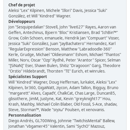
Chef de projet
Aleksi "Lex" Kilpinen, Michele "Illori" Davis, Jessica "Suki"
González, et Will "Kindred" Wagner.
Développeurs
Jon "Sesquipedalian" Stovell, John "live627" Rayes, Aaron van
Geffen, Antechinus, Bjoern "Bloc" Kristiansen, Brad "IchBin™"
Grow, Colin Schoen, emanuele, Hendrik Jan "Compuart" Visser,
Jessica "Suki" González, Juan "JayBachatero" Hernandez, Karl
"RegularExpression" Benson, Matthew "Labradoodle-360"
Kerle, Grudge, Michael "Oldiesmann" Eshom, Michael "Thantos"
Miller, Norv, Oscar "Ozp" Rydhé, Peter "Arantor" Spicer, Selman
"[SiNaN]" Eser, Shawn Bulen, Shitiz "Dragooon" Garg, Theodore
"Orstio" Hildebrandt, Thorsten "TE" Eurich, et winrules.
Spécialistes Support
Will "Kindred" Wagner, Doug Heffernan, lurkalot, Aleksi "Lex"
Kilpinen, br360, GigaWatt, ziycon, Adam Tallon, Bigguy, Bruno
"margarett" Alves, CapadY, ChalkCat, Chas Large, Duncan85,
gbsothere, JimM, Justyne, Kat, Kevin "greyknight17" Hou,
Krash, Mashby, Michael Colin Blaber, Old Fossil, S-Ace, shadav,
Steve, Storman™, Wade "sησω" Poulsen, et xenovanis.
Personnalisation
Diego Andrés, GL700Wing, Johnnie "TwitchisMental" Ballew,
Jonathan "vbgamer45" Valentin, Sami "SychO" Mazouz,