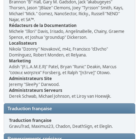
Brannon "B" Hall, Gary M. Gadsdon, Jack "akabugeyes"
Thorsen, Jason "JBlaze" Clemons, Joey "Tyrsson" Smith, Kays,
Michael "Mick." Gomez, NanoSector, Ricky., Russell "NEND"
Najar, et SA™.
Rédacteurs de la Documentation
Michele "Illori" Davis, Irisado, AngelinaBelle, Chainy, Graeme
Spence, et Joshua "groundup" Dickerson.
Localisateurs
Nikola "Dzonny" Novaković, m4z, Francisco "d3vcho"
Domínguez, Robert Monden, et Relyana.
Marketing
Adish "(F.L.A.M.E.R)" Patel, Bryan "Runic" Deakin, Marcus
"cσσкιє мσηѕтєя" Forsberg, et Ralph "[n3rve]" Otowo.
Administrateurs Site
Jeremy "SleePy" Darwood.
Administrateurs Serveurs
Derek Schwab, Michael Johnson, et Liroy van Hoewijk.
Traduction française
Traduction française
GravuTrad, Maximus23, Chadon, DeathSign, et Eleglin.
Remerciements spéciaux