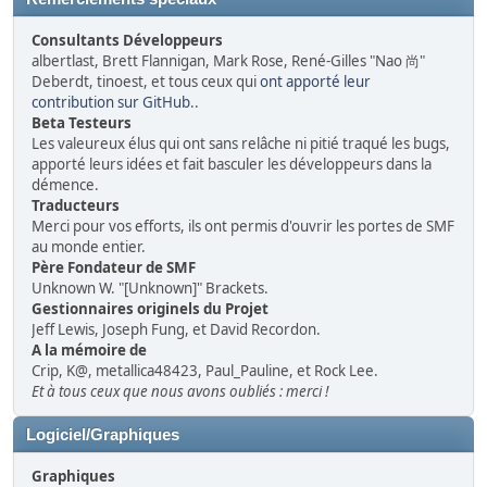
Consultants Développeurs
albertlast, Brett Flannigan, Mark Rose, René-Gilles "Nao 尚"
Deberdt, tinoest, et tous ceux qui
ont apporté leur
contribution sur GitHub
..
Beta Testeurs
Les valeureux élus qui ont sans relâche ni pitié traqué les bugs,
apporté leurs idées et fait basculer les développeurs dans la
démence.
Traducteurs
Merci pour vos efforts, ils ont permis d'ouvrir les portes de SMF
au monde entier.
Père Fondateur de SMF
Unknown W. "[Unknown]" Brackets.
Gestionnaires originels du Projet
Jeff Lewis, Joseph Fung, et David Recordon.
A la mémoire de
Crip, K@, metallica48423, Paul_Pauline, et Rock Lee.
Et à tous ceux que nous avons oubliés : merci !
Logiciel/Graphiques
Graphiques