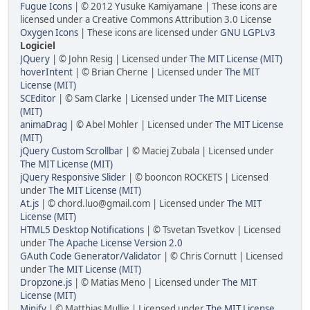
Fugue Icons
| © 2012 Yusuke Kamiyamane | These icons are
licensed under a Creative Commons Attribution 3.0 License
Oxygen Icons
| These icons are licensed under
GNU LGPLv3
Logiciel
JQuery
| © John Resig | Licensed under
The MIT License (MIT)
hoverIntent
| © Brian Cherne | Licensed under
The MIT
License (MIT)
SCEditor
| © Sam Clarke | Licensed under
The MIT License
(MIT)
animaDrag
| © Abel Mohler | Licensed under
The MIT License
(MIT)
jQuery Custom Scrollbar
| © Maciej Zubala | Licensed under
The MIT License (MIT)
jQuery Responsive Slider
| © booncon ROCKETS | Licensed
under
The MIT License (MIT)
At.js
| © chord.luo@gmail.com | Licensed under
The MIT
License (MIT)
HTML5 Desktop Notifications
| © Tsvetan Tsvetkov | Licensed
under
The Apache License Version 2.0
GAuth Code Generator/Validator
| © Chris Cornutt | Licensed
under
The MIT License (MIT)
Dropzone.js
| © Matias Meno | Licensed under
The MIT
License (MIT)
Minify
| © Matthias Mullie | Licensed under
The MIT License