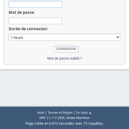
Mot de passe:
Durée de connexion:
Mot de passe oublié ?
|
|
Aide
Termes et Règles
En haut ▲
,
SMF 2.1.7 © 2026
Simple Machines
Page créée en 0.014 secondes avec 15 requêtes.