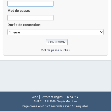
Mot de passe:
Durée de connexion:
Mot de passe oublié ?
|
|
Aide
Termes et Règles
En haut ▲
,
SMF 2.1.7 © 2026
Simple Machines
Page créée en 0.022 secondes avec 16 requêtes.