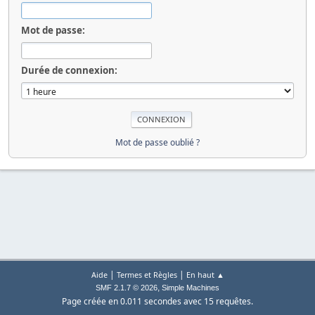
Mot de passe:
Durée de connexion:
Mot de passe oublié ?
|
|
Aide
Termes et Règles
En haut ▲
,
SMF 2.1.7 © 2026
Simple Machines
Page créée en 0.011 secondes avec 15 requêtes.