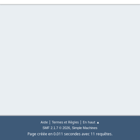
|
|
Aide
Termes et Règles
En haut ▲
,
SMF 2.1.7 © 2026
Simple Machines
Page créée en 0.011 secondes avec 11 requêtes.