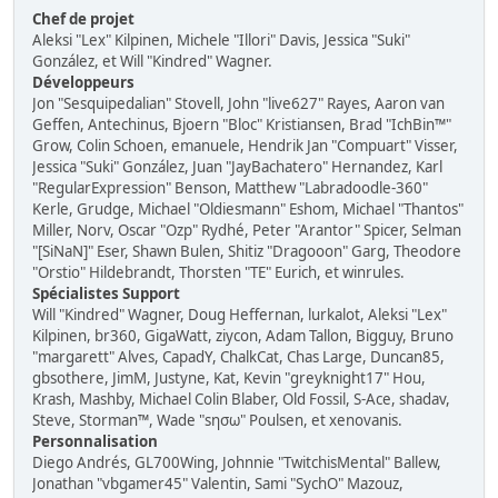
Chef de projet
Aleksi "Lex" Kilpinen, Michele "Illori" Davis, Jessica "Suki"
González, et Will "Kindred" Wagner.
Développeurs
Jon "Sesquipedalian" Stovell, John "live627" Rayes, Aaron van
Geffen, Antechinus, Bjoern "Bloc" Kristiansen, Brad "IchBin™"
Grow, Colin Schoen, emanuele, Hendrik Jan "Compuart" Visser,
Jessica "Suki" González, Juan "JayBachatero" Hernandez, Karl
"RegularExpression" Benson, Matthew "Labradoodle-360"
Kerle, Grudge, Michael "Oldiesmann" Eshom, Michael "Thantos"
Miller, Norv, Oscar "Ozp" Rydhé, Peter "Arantor" Spicer, Selman
"[SiNaN]" Eser, Shawn Bulen, Shitiz "Dragooon" Garg, Theodore
"Orstio" Hildebrandt, Thorsten "TE" Eurich, et winrules.
Spécialistes Support
Will "Kindred" Wagner, Doug Heffernan, lurkalot, Aleksi "Lex"
Kilpinen, br360, GigaWatt, ziycon, Adam Tallon, Bigguy, Bruno
"margarett" Alves, CapadY, ChalkCat, Chas Large, Duncan85,
gbsothere, JimM, Justyne, Kat, Kevin "greyknight17" Hou,
Krash, Mashby, Michael Colin Blaber, Old Fossil, S-Ace, shadav,
Steve, Storman™, Wade "sησω" Poulsen, et xenovanis.
Personnalisation
Diego Andrés, GL700Wing, Johnnie "TwitchisMental" Ballew,
Jonathan "vbgamer45" Valentin, Sami "SychO" Mazouz,