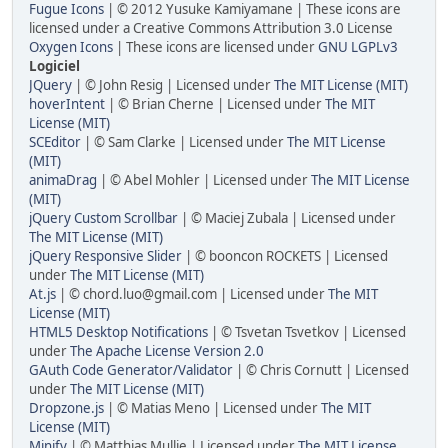
Fugue Icons
| © 2012 Yusuke Kamiyamane | These icons are
licensed under a Creative Commons Attribution 3.0 License
Oxygen Icons
| These icons are licensed under
GNU LGPLv3
Logiciel
JQuery
| © John Resig | Licensed under
The MIT License (MIT)
hoverIntent
| © Brian Cherne | Licensed under
The MIT
License (MIT)
SCEditor
| © Sam Clarke | Licensed under
The MIT License
(MIT)
animaDrag
| © Abel Mohler | Licensed under
The MIT License
(MIT)
jQuery Custom Scrollbar
| © Maciej Zubala | Licensed under
The MIT License (MIT)
jQuery Responsive Slider
| © booncon ROCKETS | Licensed
under
The MIT License (MIT)
At.js
| © chord.luo@gmail.com | Licensed under
The MIT
License (MIT)
HTML5 Desktop Notifications
| © Tsvetan Tsvetkov | Licensed
under
The Apache License Version 2.0
GAuth Code Generator/Validator
| © Chris Cornutt | Licensed
under
The MIT License (MIT)
Dropzone.js
| © Matias Meno | Licensed under
The MIT
License (MIT)
Minify
| © Matthias Mullie | Licensed under
The MIT License