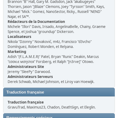
Brannon "B" Hall, Gary M. Gadsdon, Jack "akabugeyes"
Thorsen, Jason "JBlaze" Clemons, Joey "Tyrsson" Smith, Kays,
Michael "Mick." Gomez, NanoSector, Ricky., Russell "NEND"
Najar, et SA™.
Rédacteurs de la Documentation
Michele "Illori" Davis, Irisado, AngelinaBelle, Chainy, Graeme
Spence, et Joshua "groundup" Dickerson.
Localisateurs
Nikola "Dzonny" Novaković, m4z, Francisco "d3vcho"
Domínguez, Robert Monden, et Relyana.
Marketing
Adish "(F.L.A.M.E.R)" Patel, Bryan "Runic" Deakin, Marcus
"cσσкιє мσηѕтєя" Forsberg, et Ralph "[n3rve]" Otowo.
Administrateurs Site
Jeremy "SleePy" Darwood.
Administrateurs Serveurs
Derek Schwab, Michael Johnson, et Liroy van Hoewijk.
Traduction française
Traduction française
GravuTrad, Maximus23, Chadon, DeathSign, et Eleglin.
Remerciements spéciaux