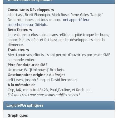
Consultants Développeurs
albertlast, Brett Flannigan, Mark Rose, René-Gilles "Nao 尚"
Deberdt, tinoest, et tous ceux qui
ont apporté leur
contribution sur GitHub
..
Beta Testeurs
Les valeureux élus qui ont sans relâche ni pitié traqué les bugs,
apporté leurs idées et fait basculer les développeurs dans la
démence.
Traducteurs
Merci pour vos efforts, ils ont permis d'ouvrir les portes de SMF
au monde entier.
Père Fondateur de SMF
Unknown W. "[Unknown]" Brackets.
Gestionnaires originels du Projet
Jeff Lewis, Joseph Fung, et David Recordon.
A la mémoire de
Crip, K@, metallica48423, Paul_Pauline, et Rock Lee.
Et à tous ceux que nous avons oubliés : merci !
Logiciel/Graphiques
Graphiques