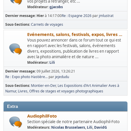
vos projets à l'étranger, etc ...
Modérateur:
gjacobs
Dernier message:
Hier
à 14:17:00
Re : Espagne 2026
par
jmlustrat
Sous-Sections
Carnets de voyages
Evénements, salons, festivals, expos, livres ...
Vous pouvez annoncer dans ce forum tout ce qui est
en rapport avec les festivals, salons, événements
divers, expositions, publication de livres en rapport
avec la photo animalière et de nature ...
Modérateur:
Lili
Dernier message:
09 Juillet 2026, 13:26:21
Re : Expo photo Hastière...
par
jejedudu
Sous-Sections
Montier-en-Der
Les Expositions d'Art Animalier Aves à
Namur
Livres
Offres de stages et voyages photographiques
Extra
AudiophilFoto
Section spéciale de notre partenaire Audiophil-Foto
Modérateurs:
Nicolas Brusselaers
,
Lili
,
DavidG