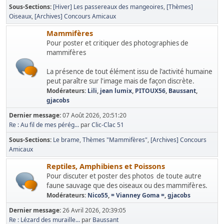
Sous-Sections
[Hiver] Les passereaux des mangeoires
[Thèmes]
Oiseaux
[Archives] Concours Amicaux
Mammifères
Pour poster et critiquer des photographies de
mammifères
La présence de tout élément issu de l'activité humaine
peut paraître sur l'image mais de façon discrète.
Modérateurs:
Lili
,
jean lumix
,
PITOUX56
,
Baussant
,
gjacobs
Dernier message:
07 Août 2026, 20:51:20
Re : Au fil de mes pérég...
par
Clic-Clac 51
Sous-Sections
Le brame
Thèmes "Mammifères"
[Archives] Concours
Amicaux
Reptiles, Amphibiens et Poissons
Pour discuter et poster des photos de toute autre
faune sauvage que des oiseaux ou des mammifères.
Modérateurs:
Nico55
,
= Vianney Goma =
,
gjacobs
Dernier message:
26 Avril 2026, 20:39:05
Re : Lézard des muraille...
par
Baussant