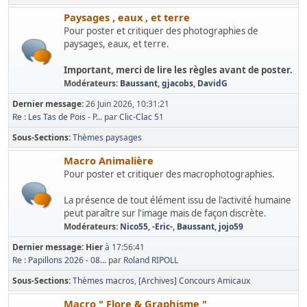
Paysages , eaux , et terre
Pour poster et critiquer des photographies de
paysages, eaux, et terre.
Important, merci de lire les règles avant de poster.
Modérateurs:
Baussant
,
gjacobs
,
DavidG
Dernier message:
26 Juin 2026, 10:31:21
Re : Les Tas de Pois - P...
par
Clic-Clac 51
Sous-Sections
Thèmes paysages
Macro Animalière
Pour poster et critiquer des macrophotographies.
La présence de tout élément issu de l'activité humaine
peut paraître sur l'image mais de façon discrète.
Modérateurs:
Nico55
,
-Eric-
,
Baussant
,
jojo59
Dernier message:
Hier
à 17:56:41
Re : Papillons 2026 - 08...
par
Roland RIPOLL
Sous-Sections
Thèmes macros
[Archives] Concours Amicaux
Macro " Flore & Graphisme "