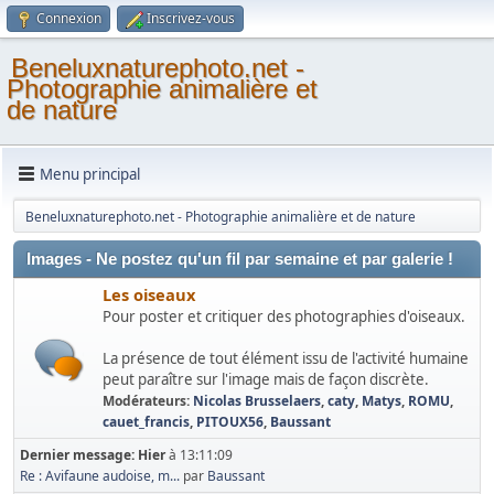
Connexion
Inscrivez-vous
Beneluxnaturephoto.net -
Photographie animalière et
de nature
Menu principal
Beneluxnaturephoto.net - Photographie animalière et de nature
Images - Ne postez qu'un fil par semaine et par galerie !
Les oiseaux
Pour poster et critiquer des photographies d'oiseaux.
La présence de tout élément issu de l'activité humaine
peut paraître sur l'image mais de façon discrète.
Modérateurs:
Nicolas Brusselaers
,
caty
,
Matys
,
ROMU
,
cauet_francis
,
PITOUX56
,
Baussant
Dernier message:
Hier
à 13:11:09
Re : Avifaune audoise, m...
par
Baussant