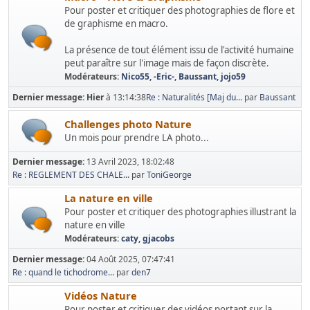
Pour poster et critiquer des photographies de flore et
de graphisme en macro.
La présence de tout élément issu de l'activité humaine
peut paraître sur l'image mais de façon discrète.
Modérateurs:
Nico55
,
-Eric-
,
Baussant
,
jojo59
Dernier message:
Hier
à 13:14:38
Re : Naturalités [Maj du...
par
Baussant
Challenges photo Nature
Un mois pour prendre LA photo...
Dernier message:
13 Avril 2023, 18:02:48
Re : REGLEMENT DES CHALE...
par
ToniGeorge
La nature en ville
Pour poster et critiquer des photographies illustrant la
nature en ville
Modérateurs:
caty
,
gjacobs
Dernier message:
04 Août 2025, 07:47:41
Re : quand le tichodrome...
par
den7
Vidéos Nature
Pour poster et critiquer des vidéos portant sur la