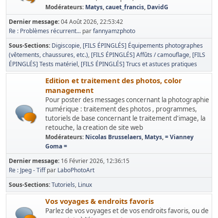
Modérateurs:
Matys
,
cauet_francis
,
DavidG
Dernier message:
04 Août 2026, 22:53:42
Re : Problèmes récurrent...
par
fannyamzphoto
Sous-Sections
Digiscopie
[FILS ÉPINGLÉS] Équipements photographes
(vêtements, chaussures, etc.)
[FILS ÉPINGLÉS] Affûts / camouflage
[FILS
ÉPINGLÉS] Tests matériel
[FILS ÉPINGLÉS] Trucs et astuces pratiques
Edition et traitement des photos, color
management
Pour poster des messages concernant la photographie
numérique : traitement des photos , programmes,
tutoriels de base concernant le traitement d'image, la
retouche, la creation de site web
Modérateurs:
Nicolas Brusselaers
,
Matys
,
= Vianney
Goma =
Dernier message:
16 Février 2026, 12:36:15
Re : Jpeg - Tiff
par
LaboPhotoArt
Sous-Sections
Tutoriels
Linux
Vos voyages & endroits favoris
Parlez de vos voyages et de vos endroits favoris, ou de