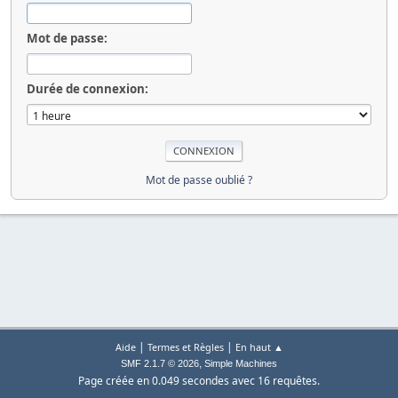
Mot de passe:
Durée de connexion:
Mot de passe oublié ?
|
|
Aide
Termes et Règles
En haut ▲
,
SMF 2.1.7 © 2026
Simple Machines
Page créée en 0.049 secondes avec 16 requêtes.