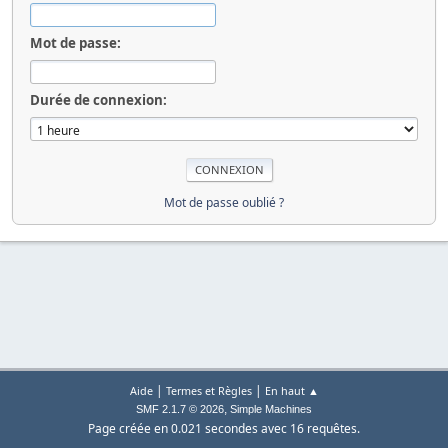
Mot de passe:
Durée de connexion:
Mot de passe oublié ?
|
|
Aide
Termes et Règles
En haut ▲
,
SMF 2.1.7 © 2026
Simple Machines
Page créée en 0.021 secondes avec 16 requêtes.