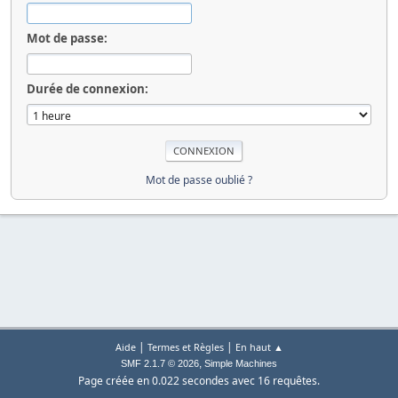
Mot de passe:
Durée de connexion:
Mot de passe oublié ?
|
|
Aide
Termes et Règles
En haut ▲
,
SMF 2.1.7 © 2026
Simple Machines
Page créée en 0.022 secondes avec 16 requêtes.