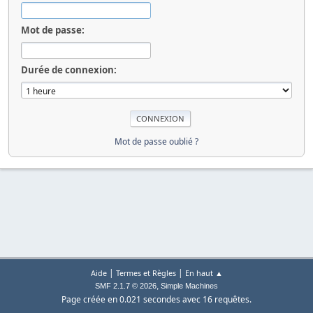
Mot de passe:
Durée de connexion:
Mot de passe oublié ?
|
|
Aide
Termes et Règles
En haut ▲
,
SMF 2.1.7 © 2026
Simple Machines
Page créée en 0.021 secondes avec 16 requêtes.