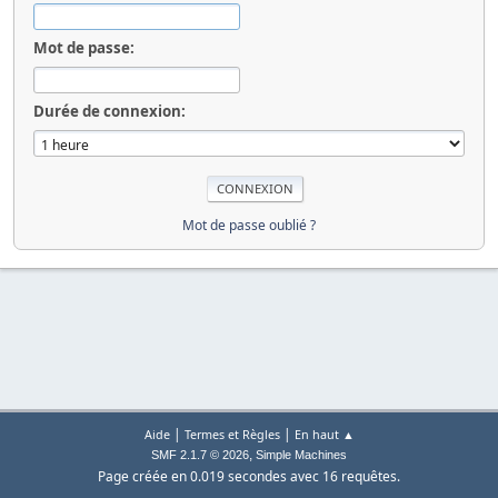
Mot de passe:
Durée de connexion:
Mot de passe oublié ?
|
|
Aide
Termes et Règles
En haut ▲
,
SMF 2.1.7 © 2026
Simple Machines
Page créée en 0.019 secondes avec 16 requêtes.