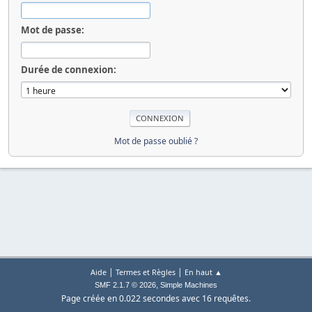
Mot de passe:
Durée de connexion:
Mot de passe oublié ?
|
|
Aide
Termes et Règles
En haut ▲
,
SMF 2.1.7 © 2026
Simple Machines
Page créée en 0.022 secondes avec 16 requêtes.