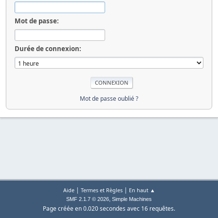
Mot de passe:
Durée de connexion:
Mot de passe oublié ?
|
|
Aide
Termes et Règles
En haut ▲
,
SMF 2.1.7 © 2026
Simple Machines
Page créée en 0.020 secondes avec 16 requêtes.