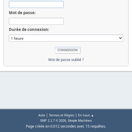
Mot de passe:
Durée de connexion:
Mot de passe oublié ?
|
|
Aide
Termes et Règles
En haut ▲
,
SMF 2.1.7 © 2026
Simple Machines
Page créée en 0.012 secondes avec 15 requêtes.