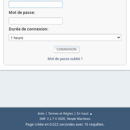
Mot de passe:
Durée de connexion:
Mot de passe oublié ?
|
|
Aide
Termes et Règles
En haut ▲
,
SMF 2.1.7 © 2026
Simple Machines
Page créée en 0.022 secondes avec 16 requêtes.