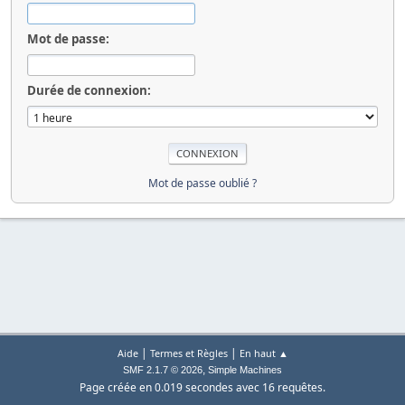
Mot de passe:
Durée de connexion:
Mot de passe oublié ?
|
|
Aide
Termes et Règles
En haut ▲
,
SMF 2.1.7 © 2026
Simple Machines
Page créée en 0.019 secondes avec 16 requêtes.