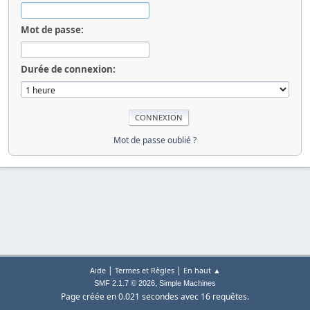
Mot de passe:
Durée de connexion:
Mot de passe oublié ?
|
|
Aide
Termes et Règles
En haut ▲
,
SMF 2.1.7 © 2026
Simple Machines
Page créée en 0.021 secondes avec 16 requêtes.