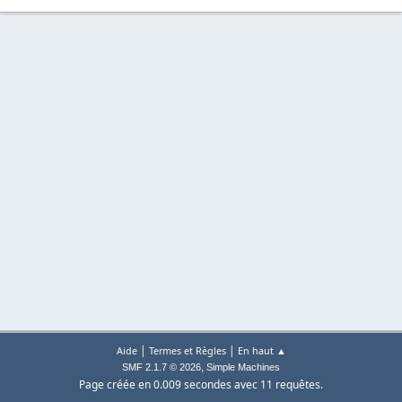
|
|
Aide
Termes et Règles
En haut ▲
,
SMF 2.1.7 © 2026
Simple Machines
Page créée en 0.009 secondes avec 11 requêtes.