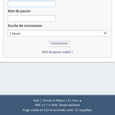
Mot de passe:
Durée de connexion:
Mot de passe oublié ?
|
|
Aide
Termes et Règles
En haut ▲
,
SMF 2.1.7 © 2026
Simple Machines
Page créée en 0.014 secondes avec 15 requêtes.