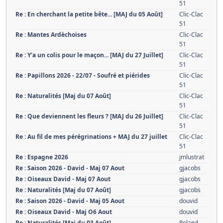
51
Re : En cherchant la petite bête... [MAJ du 05 Août]
Clic-Clac
51
Re : Mantes Ardèchoises
Clic-Clac
51
Re : Y'a un colis pour le maçon... [MAJ du 27 Juillet]
Clic-Clac
51
Re : Papillons 2026 - 22/07 - Soufré et piérides
Clic-Clac
51
Re : Naturalités [Maj du 07 Août]
Clic-Clac
51
Re : Que deviennent les fleurs ? [MAJ du 26 Juillet]
Clic-Clac
51
Re : Au fil de mes pérégrinations + MAJ du 27 juillet
Clic-Clac
51
Re : Espagne 2026
jmlustrat
Re : Saison 2026 - David - Maj 07 Aout
gjacobs
Re : Oiseaux David - Maj 07 Aout
gjacobs
Re : Naturalités [Maj du 07 Août]
gjacobs
Re : Saison 2026 - David - Maj 05 Aout
douvid
Re : Oiseaux David - Maj O6 Aout
douvid
Re : Naturalités [Maj du 03 Août]
Roland