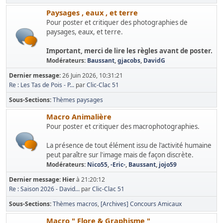
Paysages , eaux , et terre
Pour poster et critiquer des photographies de
paysages, eaux, et terre.
Important, merci de lire les règles avant de poster.
Modérateurs:
Baussant
,
gjacobs
,
DavidG
Dernier message:
26 Juin 2026, 10:31:21
Re : Les Tas de Pois - P...
par
Clic-Clac 51
Sous-Sections
Thèmes paysages
Macro Animalière
Pour poster et critiquer des macrophotographies.
La présence de tout élément issu de l'activité humaine
peut paraître sur l'image mais de façon discrète.
Modérateurs:
Nico55
,
-Eric-
,
Baussant
,
jojo59
Dernier message:
Hier
à 21:20:12
Re : Saison 2026 - David...
par
Clic-Clac 51
Sous-Sections
Thèmes macros
[Archives] Concours Amicaux
Macro " Flore & Graphisme "