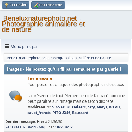
Connexion
Inscrivez-vous
Beneluxnaturephoto.net -
Photographie animalière et
de nature
Menu principal
Beneluxnaturephoto.net - Photographie animalière et de nature
Images - Ne postez qu'un fil par semaine et par galerie !
Les oiseaux
Pour poster et critiquer des photographies d'oiseaux.
La présence de tout élément issu de l'activité humaine
peut paraître sur l'image mais de façon discrète.
Modérateurs:
Nicolas Brusselaers
,
caty
,
Matys
,
ROMU
,
cauet_francis
,
PITOUX56
,
Baussant
Dernier message:
Hier
à 21:36:30
Re : Oiseaux David - Maj...
par
Clic-Clac 51