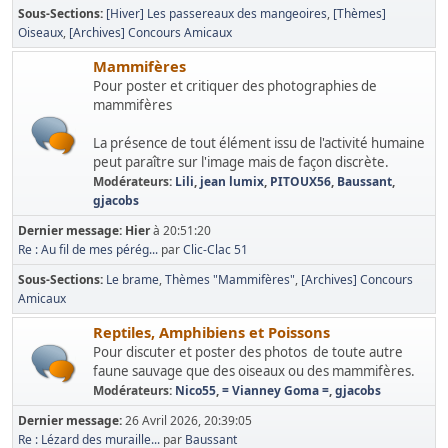
Sous-Sections
[Hiver] Les passereaux des mangeoires
[Thèmes]
Oiseaux
[Archives] Concours Amicaux
Mammifères
Pour poster et critiquer des photographies de
mammifères
La présence de tout élément issu de l'activité humaine
peut paraître sur l'image mais de façon discrète.
Modérateurs:
Lili
,
jean lumix
,
PITOUX56
,
Baussant
,
gjacobs
Dernier message:
Hier
à 20:51:20
Re : Au fil de mes pérég...
par
Clic-Clac 51
Sous-Sections
Le brame
Thèmes "Mammifères"
[Archives] Concours
Amicaux
Reptiles, Amphibiens et Poissons
Pour discuter et poster des photos de toute autre
faune sauvage que des oiseaux ou des mammifères.
Modérateurs:
Nico55
,
= Vianney Goma =
,
gjacobs
Dernier message:
26 Avril 2026, 20:39:05
Re : Lézard des muraille...
par
Baussant