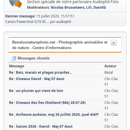
Section spéciale de notre partenaire Audiophil-Foto
Modérateurs:
Nicolas Brusselaers
,
Lili
,
DavidG
Dernier message:
15 Juillet 2026, 15:57:51
Canon Powershot G7X III ...
par
audiophil
Beneluxnaturephoto.net - Photographie animalière et
de nature - Centre d'informations
Messages récents
Message
Auteur
Re : Bois, marais et plages picardes...
Betal
Re : Oiseaux David - Maj 07 Aout
Clic-Clac
51
Re : un pluvier qui vient de loin
Clic-Clac
51
Re : Oiseaux des îles Shetland (MAJ 28.07.26)
Clic-Clac
51
Re : Avifaune audoise, maj 26 juillet 2026, quel été!!!
Clic-Clac
51
Re : Saison 2026 - David - Maj 07 Aout
Clic-Clac