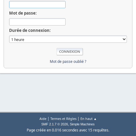
Mot de passe:
Durée de connexion:
Mot de passe oublié ?
|
|
Aide
Termes et Règles
En haut ▲
,
SMF 2.1.7 © 2026
Simple Machines
Page créée en 0.016 secondes avec 15 requêtes.