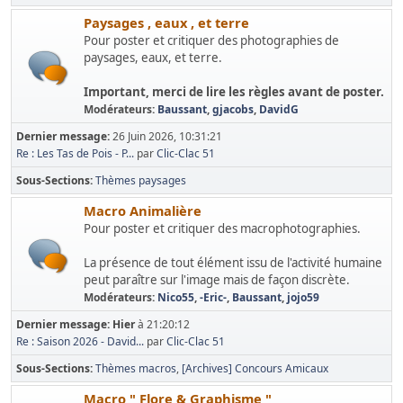
Paysages , eaux , et terre
Pour poster et critiquer des photographies de
paysages, eaux, et terre.
Important, merci de lire les règles avant de poster.
Modérateurs:
Baussant
,
gjacobs
,
DavidG
Dernier message:
26 Juin 2026, 10:31:21
Re : Les Tas de Pois - P...
par
Clic-Clac 51
Sous-Sections
Thèmes paysages
Macro Animalière
Pour poster et critiquer des macrophotographies.
La présence de tout élément issu de l'activité humaine
peut paraître sur l'image mais de façon discrète.
Modérateurs:
Nico55
,
-Eric-
,
Baussant
,
jojo59
Dernier message:
Hier
à 21:20:12
Re : Saison 2026 - David...
par
Clic-Clac 51
Sous-Sections
Thèmes macros
[Archives] Concours Amicaux
Macro " Flore & Graphisme "