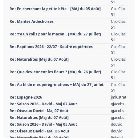
51
Re : En cherchant la petite bête... [MAJ du 05 Août]
Clic-Clac
51
Re : Mantes Ardèchoises
Clic-Clac
51
Re : Y'a un colis pour le maçon... [MAJ du 27 Juillet]
Clic-Clac
51
Re : Papillons 2026 - 22/07 - Soufré et piérides
Clic-Clac
51
Re : Naturalités [Maj du 07 Août]
Clic-Clac
51
Re : Que deviennent les fleurs ? [MAJ du 26 Juillet]
Clic-Clac
51
Re : Au fil de mes pérégrinations + MAJ du 27 juillet
Clic-Clac
51
Re : Espagne 2026
jmlustrat
Re : Saison 2026 - David - Maj 07 Aout
gjacobs
Re : Oiseaux David - Maj 07 Aout
gjacobs
Re : Naturalités [Maj du 07 Août]
gjacobs
Re : Saison 2026 - David - Maj 05 Aout
douvid
Re : Oiseaux David - Maj O6 Aout
douvid
Re : Naturalités [Maj du 03 Août]
Roland