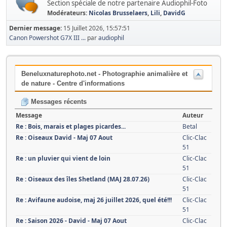
Section spéciale de notre partenaire Audiophil-Foto
Modérateurs:
Nicolas Brusselaers
,
Lili
,
DavidG
Dernier message:
15 Juillet 2026, 15:57:51
Canon Powershot G7X III ...
par
audiophil
Beneluxnaturephoto.net - Photographie animalière et
de nature - Centre d'informations
Messages récents
Message
Auteur
Re : Bois, marais et plages picardes...
Betal
Re : Oiseaux David - Maj 07 Aout
Clic-Clac
51
Re : un pluvier qui vient de loin
Clic-Clac
51
Re : Oiseaux des îles Shetland (MAJ 28.07.26)
Clic-Clac
51
Re : Avifaune audoise, maj 26 juillet 2026, quel été!!!
Clic-Clac
51
Re : Saison 2026 - David - Maj 07 Aout
Clic-Clac