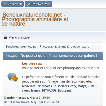
Connexion
Inscrivez-vous
Beneluxnaturephoto.net -
Photographie animalière et
de nature
Menu principal
Beneluxnaturephoto.net - Photographie animalière et de nature
Images - Ne postez qu'un fil par semaine et par galerie !
Les oiseaux
Pour poster et critiquer des photographies d'oiseaux.
La présence de tout élément issu de l'activité humaine
peut paraître sur l'image mais de façon discrète.
Modérateurs:
Nicolas Brusselaers
,
caty
,
Matys
,
ROMU
,
cauet_francis
,
PITOUX56
,
Baussant
Dernier message:
Hier
à 21:36:30
Re : Oiseaux David - Maj...
par
Clic-Clac 51