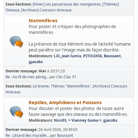
Sous-Sections
[Hiver] Les passereaux des mangeoires
[Thèmes]
Oiseaux
[Archives] Concours Amicaux
Mammifères
Pour poster et critiquer des photographies de
mammifères
La présence de tout élément issu de l'activité humaine
peut paraître sur l'image mais de façon discrète.
Modérateurs:
Lili
,
jean lumix
,
PITOUX56
,
Baussant
,
gjacobs
Dernier message:
Hier
à 20:51:20
Re : Au fil de mes pérég...
par
Clic-Clac 51
Sous-Sections
Le brame
Thèmes "Mammifères"
[Archives] Concours
Amicaux
Reptiles, Amphibiens et Poissons
Pour discuter et poster des photos de toute autre
faune sauvage que des oiseaux ou des mammifères.
Modérateurs:
Nico55
,
= Vianney Goma =
,
gjacobs
Dernier message:
26 Avril 2026, 20:39:05
Re : Lézard des muraille...
par
Baussant