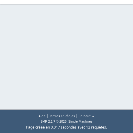
|
|
Aide
Termes et Règles
En haut ▲
,
SMF 2.1.7 © 2026
Simple Machines
Page créée en 0.017 secondes avec 12 requêtes.