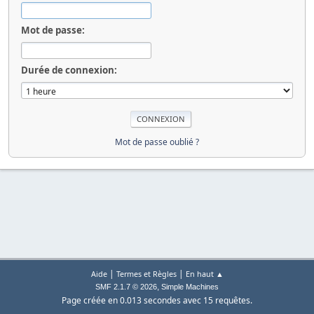
Mot de passe:
Durée de connexion:
Mot de passe oublié ?
|
|
Aide
Termes et Règles
En haut ▲
,
SMF 2.1.7 © 2026
Simple Machines
Page créée en 0.013 secondes avec 15 requêtes.