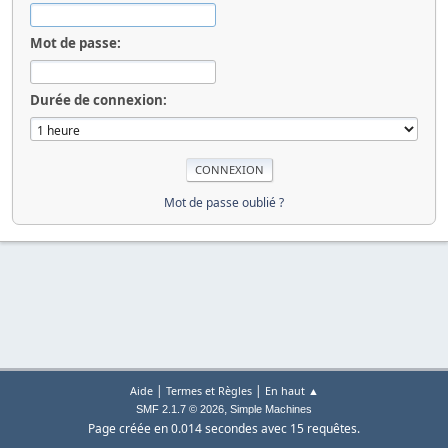
Mot de passe:
Durée de connexion:
Mot de passe oublié ?
|
|
Aide
Termes et Règles
En haut ▲
,
SMF 2.1.7 © 2026
Simple Machines
Page créée en 0.014 secondes avec 15 requêtes.