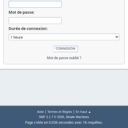
Mot de passe:
Durée de connexion:
Mot de passe oublié ?
|
|
Aide
Termes et Règles
En haut ▲
,
SMF 2.1.7 © 2026
Simple Machines
Page créée en 0.036 secondes avec 16 requêtes.