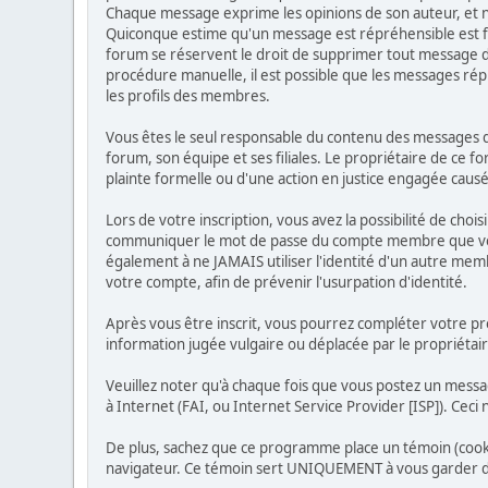
Chaque message exprime les opinions de son auteur, et ne
Quiconque estime qu'un message est répréhensible est f
forum se réservent le droit de supprimer tout message don
procédure manuelle, il est possible que les messages ré
les profils des membres.
Vous êtes le seul responsable du contenu des messages qu
forum, son équipe et ses filiales. Le propriétaire de ce f
plainte formelle ou d'une action en justice engagée causée
Lors de votre inscription, vous avez la possibilité de cho
communiquer le mot de passe du compte membre que vous a
également à ne JAMAIS utiliser l'identité d'un autre m
votre compte, afin de prévenir l'usurpation d'identité.
Après vous être inscrit, vous pourrez compléter votre pro
information jugée vulgaire ou déplacée par le propriétai
Veuillez noter qu'à chaque fois que vous postez un messa
à Internet (FAI, ou Internet Service Provider [ISP]). Ceci
De plus, sachez que ce programme place un témoin (cookie
navigateur. Ce témoin sert UNIQUEMENT à vous garder dé