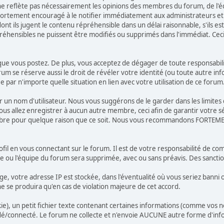
 reflète pas nécessairement les opinions des membres du forum, de l'équ
ortement encouragé à le notifier immédiatement aux administrateurs et 
t ils jugent le contenu répréhensible dans un délai raisonnable, s'ils est
préhensibles ne puissent être modifiés ou supprimés dans l'immédiat. Ce
e vous postez. De plus, vous acceptez de dégager de toute responsabilité 
orum se réserve aussi le droit de révéler votre identité (ou toute autre in
 par n'importe quelle situation en lien avec votre utilisation de ce forum
isir un nom d'utilisateur. Nous vous suggérons de le garder dans les limit
llez enregistrer à aucun autre membre, ceci afin de garantir votre sécu
embre pour quelque raison que ce soit. Nous vous recommandons FORTEME
fil en vous connectant sur le forum. Il est de votre responsabilité de co
re ou l'équipe du forum sera supprimée, avec ou sans préavis. Des sanct
ge, votre adresse IP est stockée, dans l'éventualité où vous seriez banni
 ne se produira qu'en cas de violation majeure de cet accord.
), un petit fichier texte contenant certaines informations (comme vos no
/connecté. Le forum ne collecte et n'envoie AUCUNE autre forme d'info