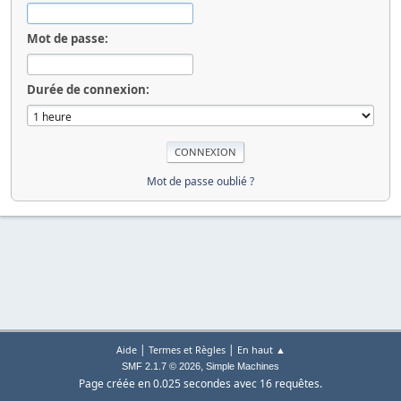
Mot de passe:
Durée de connexion:
Mot de passe oublié ?
|
|
Aide
Termes et Règles
En haut ▲
,
SMF 2.1.7 © 2026
Simple Machines
Page créée en 0.025 secondes avec 16 requêtes.