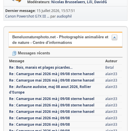
Modérateurs:
Nicolas Brusselaers
,
Lili
,
DavidG
Dernier message:
15 Juillet 2026, 15:57:51
Canon Powershot G7X III ...
par
audiophil
Beneluxnaturephoto.net - Photographie animalière et
de nature - Centre d'informations
Messages récents
Message
Auteur
Re : Bois, marais et plages picardes...
Betal
Re : Camargue mai 2026 mà j 09/08 sterne hansel
alain33
Re : Camargue mai 2026 mà j 09/08 sterne hansel
alain33
Re : Avifaune audoise, maj 08 aout 2026, Rollier
alain33
d'Europe
Re : Camargue mai 2026 mà j 09/08 sterne hansel
alain33
Re : Camargue mai 2026 mà j 09/08 sterne hansel
alain33
Re : Camargue mai 2026 mà j 09/08 sterne hansel
alain33
Re : Camargue mai 2026 mà j 09/08
alain33
Re : Camargue mai 2026 mà j 09/08
alain33
Re : Camargue mai 2026 mà j 09/08
alain33