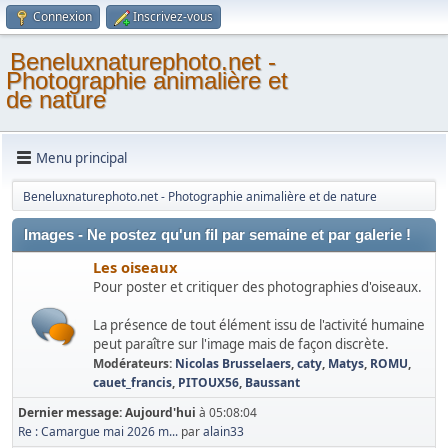
Connexion
Inscrivez-vous
Beneluxnaturephoto.net -
Photographie animalière et
de nature
Menu principal
Beneluxnaturephoto.net - Photographie animalière et de nature
Images - Ne postez qu'un fil par semaine et par galerie !
Les oiseaux
Pour poster et critiquer des photographies d'oiseaux.
La présence de tout élément issu de l'activité humaine
peut paraître sur l'image mais de façon discrète.
Modérateurs:
Nicolas Brusselaers
,
caty
,
Matys
,
ROMU
,
cauet_francis
,
PITOUX56
,
Baussant
Dernier message:
Aujourd'hui
à 05:08:04
Re : Camargue mai 2026 m...
par
alain33