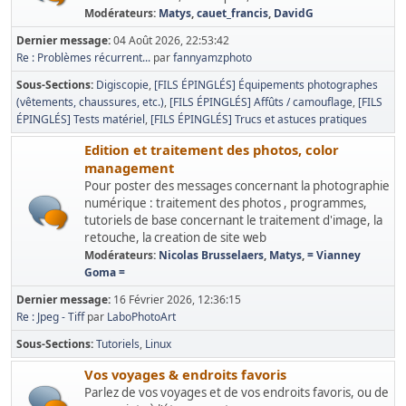
Modérateurs:
Matys
,
cauet_francis
,
DavidG
Dernier message:
04 Août 2026, 22:53:42
Re : Problèmes récurrent...
par
fannyamzphoto
Sous-Sections
Digiscopie
[FILS ÉPINGLÉS] Équipements photographes
(vêtements, chaussures, etc.)
[FILS ÉPINGLÉS] Affûts / camouflage
[FILS
ÉPINGLÉS] Tests matériel
[FILS ÉPINGLÉS] Trucs et astuces pratiques
Edition et traitement des photos, color
management
Pour poster des messages concernant la photographie
numérique : traitement des photos , programmes,
tutoriels de base concernant le traitement d'image, la
retouche, la creation de site web
Modérateurs:
Nicolas Brusselaers
,
Matys
,
= Vianney
Goma =
Dernier message:
16 Février 2026, 12:36:15
Re : Jpeg - Tiff
par
LaboPhotoArt
Sous-Sections
Tutoriels
Linux
Vos voyages & endroits favoris
Parlez de vos voyages et de vos endroits favoris, ou de