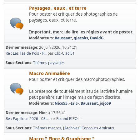
Paysages , eaux , et terre
Pour poster et critiquer des photographies de
paysages, eaux, et terre.
Important, merci de lire les règles avant de poster.
Modérateurs:
Baussant
,
gjacobs
,
DavidG
Dernier message:
26 Juin 2026, 10:31:21
Re : Les Tas de Pois - P...
par
Clic-Clac 51
Sous-Sections
Thèmes paysages
Macro Animalière
Pour poster et critiquer des macrophotographies.
La présence de tout élément issu de l'activité humaine
peut paraître sur l'image mais de façon discrète.
Modérateurs:
Nico55
,
-Eric-
,
Baussant
,
jojo59
Dernier message:
Hier
à 17:56:41
Re : Papillons 2026 - 08...
par
Roland RIPOLL
Sous-Sections
Thèmes macros
[Archives] Concours Amicaux
Macro " Flore & Graphisme "