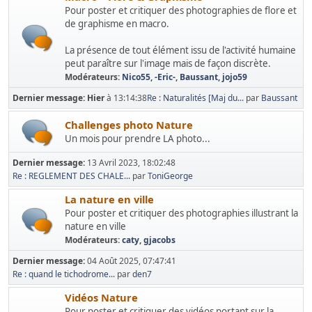
Pour poster et critiquer des photographies de flore et
de graphisme en macro.
La présence de tout élément issu de l'activité humaine
peut paraître sur l'image mais de façon discrète.
Modérateurs:
Nico55
,
-Eric-
,
Baussant
,
jojo59
Dernier message:
Hier
à 13:14:38
Re : Naturalités [Maj du...
par
Baussant
Challenges photo Nature
Un mois pour prendre LA photo...
Dernier message:
13 Avril 2023, 18:02:48
Re : REGLEMENT DES CHALE...
par
ToniGeorge
La nature en ville
Pour poster et critiquer des photographies illustrant la
nature en ville
Modérateurs:
caty
,
gjacobs
Dernier message:
04 Août 2025, 07:47:41
Re : quand le tichodrome...
par
den7
Vidéos Nature
Pour poster et critiquer des vidéos portant sur la