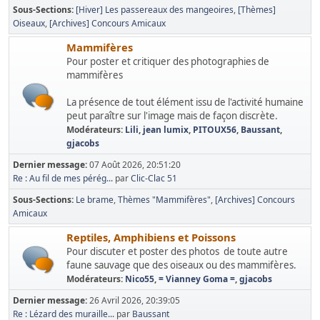
Sous-Sections
[Hiver] Les passereaux des mangeoires
[Thèmes]
Oiseaux
[Archives] Concours Amicaux
Mammifères
Pour poster et critiquer des photographies de
mammifères
La présence de tout élément issu de l'activité humaine
peut paraître sur l'image mais de façon discrète.
Modérateurs:
Lili
,
jean lumix
,
PITOUX56
,
Baussant
,
gjacobs
Dernier message:
07 Août 2026, 20:51:20
Re : Au fil de mes pérég...
par
Clic-Clac 51
Sous-Sections
Le brame
Thèmes "Mammifères"
[Archives] Concours
Amicaux
Reptiles, Amphibiens et Poissons
Pour discuter et poster des photos de toute autre
faune sauvage que des oiseaux ou des mammifères.
Modérateurs:
Nico55
,
= Vianney Goma =
,
gjacobs
Dernier message:
26 Avril 2026, 20:39:05
Re : Lézard des muraille...
par
Baussant