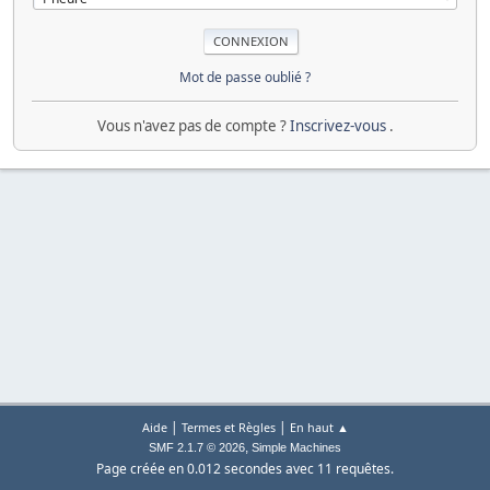
Mot de passe oublié ?
Vous n'avez pas de compte ?
Inscrivez-vous
.
|
|
Aide
Termes et Règles
En haut ▲
,
SMF 2.1.7 © 2026
Simple Machines
Page créée en 0.012 secondes avec 11 requêtes.