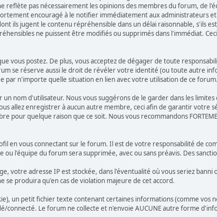
 reflète pas nécessairement les opinions des membres du forum, de l'équ
ortement encouragé à le notifier immédiatement aux administrateurs et 
t ils jugent le contenu répréhensible dans un délai raisonnable, s'ils est
préhensibles ne puissent être modifiés ou supprimés dans l'immédiat. Ce
e vous postez. De plus, vous acceptez de dégager de toute responsabilité 
orum se réserve aussi le droit de révéler votre identité (ou toute autre in
 par n'importe quelle situation en lien avec votre utilisation de ce forum
isir un nom d'utilisateur. Nous vous suggérons de le garder dans les limit
llez enregistrer à aucun autre membre, ceci afin de garantir votre sécu
embre pour quelque raison que ce soit. Nous vous recommandons FORTEME
fil en vous connectant sur le forum. Il est de votre responsabilité de co
re ou l'équipe du forum sera supprimée, avec ou sans préavis. Des sanct
ge, votre adresse IP est stockée, dans l'éventualité où vous seriez banni
 ne se produira qu'en cas de violation majeure de cet accord.
), un petit fichier texte contenant certaines informations (comme vos no
/connecté. Le forum ne collecte et n'envoie AUCUNE autre forme d'info