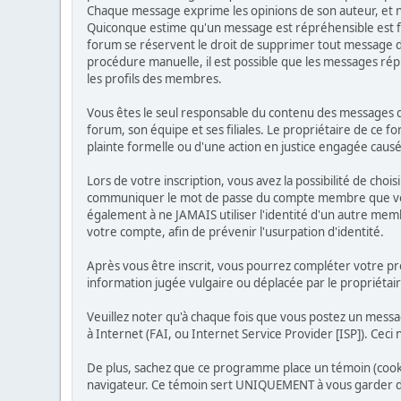
Chaque message exprime les opinions de son auteur, et ne
Quiconque estime qu'un message est répréhensible est f
forum se réservent le droit de supprimer tout message don
procédure manuelle, il est possible que les messages ré
les profils des membres.
Vous êtes le seul responsable du contenu des messages qu
forum, son équipe et ses filiales. Le propriétaire de ce f
plainte formelle ou d'une action en justice engagée causée
Lors de votre inscription, vous avez la possibilité de cho
communiquer le mot de passe du compte membre que vous a
également à ne JAMAIS utiliser l'identité d'un autre m
votre compte, afin de prévenir l'usurpation d'identité.
Après vous être inscrit, vous pourrez compléter votre pro
information jugée vulgaire ou déplacée par le propriétai
Veuillez noter qu'à chaque fois que vous postez un messa
à Internet (FAI, ou Internet Service Provider [ISP]). Ceci
De plus, sachez que ce programme place un témoin (cookie
navigateur. Ce témoin sert UNIQUEMENT à vous garder dé