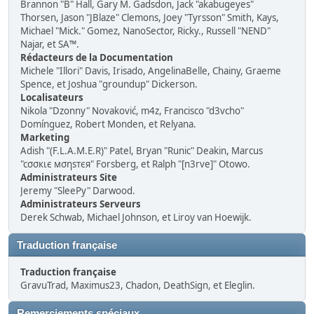
Brannon "B" Hall, Gary M. Gadsdon, Jack "akabugeyes"
Thorsen, Jason "JBlaze" Clemons, Joey "Tyrsson" Smith, Kays,
Michael "Mick." Gomez, NanoSector, Ricky., Russell "NEND"
Najar, et SA™.
Rédacteurs de la Documentation
Michele "Illori" Davis, Irisado, AngelinaBelle, Chainy, Graeme
Spence, et Joshua "groundup" Dickerson.
Localisateurs
Nikola "Dzonny" Novaković, m4z, Francisco "d3vcho"
Domínguez, Robert Monden, et Relyana.
Marketing
Adish "(F.L.A.M.E.R)" Patel, Bryan "Runic" Deakin, Marcus
"cσσкιє мσηѕтєя" Forsberg, et Ralph "[n3rve]" Otowo.
Administrateurs Site
Jeremy "SleePy" Darwood.
Administrateurs Serveurs
Derek Schwab, Michael Johnson, et Liroy van Hoewijk.
Traduction française
Traduction française
GravuTrad, Maximus23, Chadon, DeathSign, et Eleglin.
Remerciements spéciaux