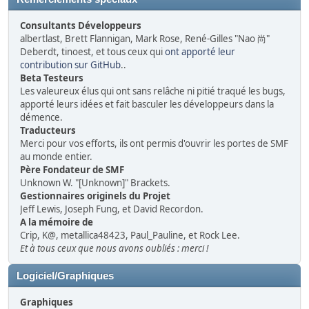
Consultants Développeurs
albertlast, Brett Flannigan, Mark Rose, René-Gilles "Nao 尚"
Deberdt, tinoest, et tous ceux qui
ont apporté leur
contribution sur GitHub
..
Beta Testeurs
Les valeureux élus qui ont sans relâche ni pitié traqué les bugs,
apporté leurs idées et fait basculer les développeurs dans la
démence.
Traducteurs
Merci pour vos efforts, ils ont permis d'ouvrir les portes de SMF
au monde entier.
Père Fondateur de SMF
Unknown W. "[Unknown]" Brackets.
Gestionnaires originels du Projet
Jeff Lewis, Joseph Fung, et David Recordon.
A la mémoire de
Crip, K@, metallica48423, Paul_Pauline, et Rock Lee.
Et à tous ceux que nous avons oubliés : merci !
Logiciel/Graphiques
Graphiques