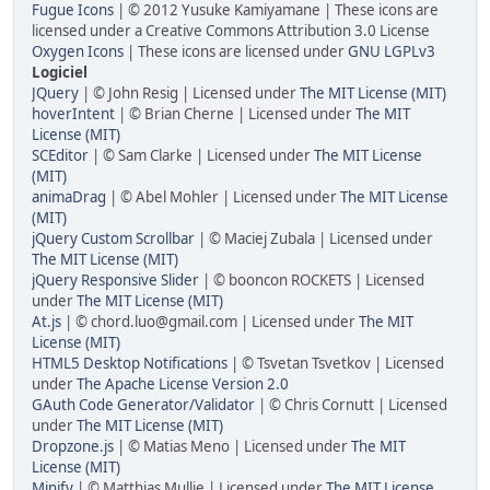
Fugue Icons
| © 2012 Yusuke Kamiyamane | These icons are
licensed under a Creative Commons Attribution 3.0 License
Oxygen Icons
| These icons are licensed under
GNU LGPLv3
Logiciel
JQuery
| © John Resig | Licensed under
The MIT License (MIT)
hoverIntent
| © Brian Cherne | Licensed under
The MIT
License (MIT)
SCEditor
| © Sam Clarke | Licensed under
The MIT License
(MIT)
animaDrag
| © Abel Mohler | Licensed under
The MIT License
(MIT)
jQuery Custom Scrollbar
| © Maciej Zubala | Licensed under
The MIT License (MIT)
jQuery Responsive Slider
| © booncon ROCKETS | Licensed
under
The MIT License (MIT)
At.js
| © chord.luo@gmail.com | Licensed under
The MIT
License (MIT)
HTML5 Desktop Notifications
| © Tsvetan Tsvetkov | Licensed
under
The Apache License Version 2.0
GAuth Code Generator/Validator
| © Chris Cornutt | Licensed
under
The MIT License (MIT)
Dropzone.js
| © Matias Meno | Licensed under
The MIT
License (MIT)
Minify
| © Matthias Mullie | Licensed under
The MIT License