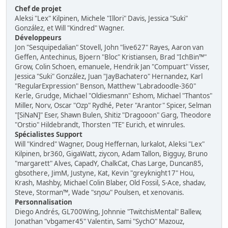
Chef de projet
Aleksi "Lex" Kilpinen, Michele "Illori" Davis, Jessica "Suki"
González, et Will "Kindred" Wagner.
Développeurs
Jon "Sesquipedalian" Stovell, John "live627" Rayes, Aaron van
Geffen, Antechinus, Bjoern "Bloc" Kristiansen, Brad "IchBin™"
Grow, Colin Schoen, emanuele, Hendrik Jan "Compuart" Visser,
Jessica "Suki" González, Juan "JayBachatero" Hernandez, Karl
"RegularExpression" Benson, Matthew "Labradoodle-360"
Kerle, Grudge, Michael "Oldiesmann" Eshom, Michael "Thantos"
Miller, Norv, Oscar "Ozp" Rydhé, Peter "Arantor" Spicer, Selman
"[SiNaN]" Eser, Shawn Bulen, Shitiz "Dragooon" Garg, Theodore
"Orstio" Hildebrandt, Thorsten "TE" Eurich, et winrules.
Spécialistes Support
Will "Kindred" Wagner, Doug Heffernan, lurkalot, Aleksi "Lex"
Kilpinen, br360, GigaWatt, ziycon, Adam Tallon, Bigguy, Bruno
"margarett" Alves, CapadY, ChalkCat, Chas Large, Duncan85,
gbsothere, JimM, Justyne, Kat, Kevin "greyknight17" Hou,
Krash, Mashby, Michael Colin Blaber, Old Fossil, S-Ace, shadav,
Steve, Storman™, Wade "sησω" Poulsen, et xenovanis.
Personnalisation
Diego Andrés, GL700Wing, Johnnie "TwitchisMental" Ballew,
Jonathan "vbgamer45" Valentin, Sami "SychO" Mazouz,