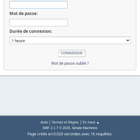
Mot de passe:
Durée de connexion:
Mot de passe oublié ?
|
|
Aide
Termes et Règles
En haut ▲
,
SMF 2.1.7 © 2026
Simple Machines
Page créée en 0.020 secondes avec 16 requêtes.