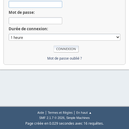
Mot de passe:
Durée de connexion:
Mot de passe oublié ?
|
|
Aide
Termes et Règles
En haut ▲
,
SMF 2.1.7 © 2026
Simple Machines
Page créée en 0.029 secondes avec 16 requêtes.