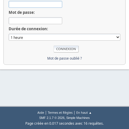
Mot de passe:
Durée de connexion:
Mot de passe oublié ?
|
|
Aide
Termes et Règles
En haut ▲
,
SMF 2.1.7 © 2026
Simple Machines
Page créée en 0.017 secondes avec 16 requêtes.